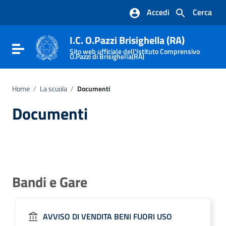
Vai ai contenuti
Accedi
Cerca
Vai al menu di navigazione
Vai al footer
I.C. O.Pazzi Brisighella (RA)
Attiva / disattiva la navigazione
Sito web ufficiale dell'Istituto Comprensivo
O.Pazzi di Brisighella(RA)
Home
/
La scuola
/
Documenti
Documenti
Bandi e Gare
AVVISO DI VENDITA BENI FUORI USO