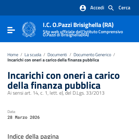
Vai ai contenuti
Accedi
Cerca
Vai al menu di navigazione
Vai al footer
I.C. O.Pazzi Brisighella (RA)
Attiva / disattiva la navigazione
Sito web ufficiale dell'Istituto Comprensivo
O.Pazzi di Brisighella(RA)
Home
/
La scuola
/
Documenti
/
Documento Generico
/
Incarichi con oneri a carico della finanza pubblica
Incarichi con oneri a carico
della finanza pubblica
Ai sensi art. 14, c. 1, lett. e), del D.Lgs. 33/2013
Data:
28 Marzo 2026
Indice della pagina