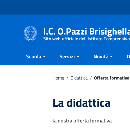
Vai ai contenuti
Vai al menu di navigazione
Vai al footer
I.C. O.Pazzi Brisighell
Sito web ufficiale dell'Istituto Comprensivo
Scuola
Servizi
Novità
D
Home
/
Didattica
/
Offerta formativa
La didattica
la nostra offerta formativa