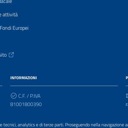
dacale
 attività
 Fondi Europei
sito
INFORMAZIONI
P
C.F. / P.IVA
81001800390
r
Cod. Univoco
e tecnici, analytics e di terze parti. Proseguendo nella navigazione acc
UF4HBY
r