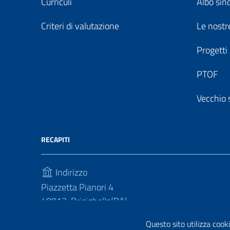
Curriculi
Albo sin
Criteri di valutazione
Le nostre
Progetti
PTOF
Vecchio 
RECAPITI
Indirizzo
Piazzetta Pianori 4
48013, Brisighella(RA)
Telefono
Questo sito utilizza cooki