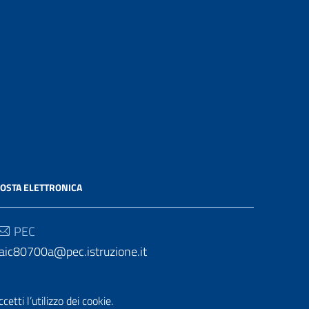
OSTA ELETTRONICA
PEC
aic80700a@pec.istruzione.it
Email
etti l’utilizzo dei cookie.
aic80700a@istruzione.it