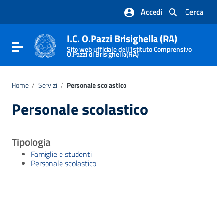
Vai ai contenuti
Accedi
Cerca
Vai al menu di navigazione
Vai al footer
I.C. O.Pazzi Brisighella (RA)
Attiva / disattiva la navigazione
Sito web ufficiale dell'Istituto Comprensivo
O.Pazzi di Brisighella(RA)
Home
/
Servizi
/
Personale scolastico
Personale scolastico
Tipologia
Famiglie e studenti
Personale scolastico