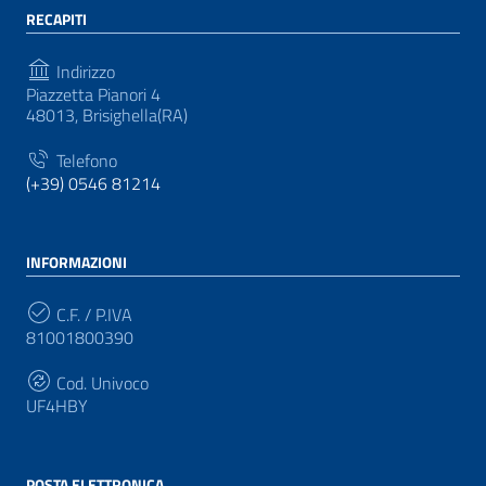
RECAPITI
Indirizzo
Piazzetta Pianori 4
48013, Brisighella(RA)
Telefono
(+39) 0546 81214
INFORMAZIONI
C.F. / P.IVA
81001800390
Cod. Univoco
UF4HBY
POSTA ELETTRONICA