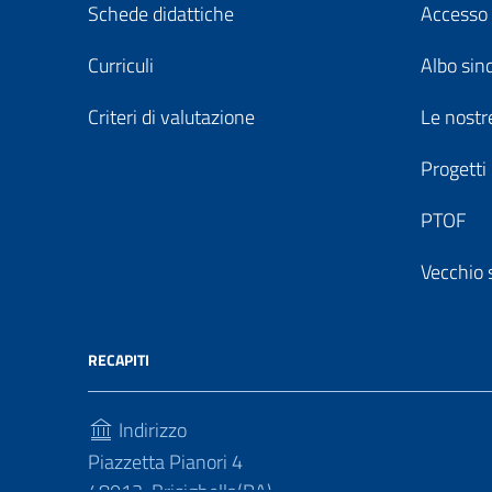
Schede didattiche
Accesso 
Curriculi
Albo sin
Criteri di valutazione
Le nostre
Progetti
PTOF
Vecchio 
RECAPITI
Indirizzo
Piazzetta Pianori 4
48013, Brisighella(RA)