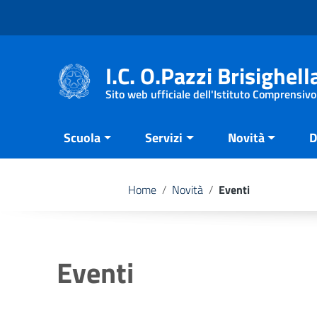
Vai ai contenuti
Vai al menu di navigazione
Vai al footer
I.C. O.Pazzi Brisighell
Sito web ufficiale dell'Istituto Comprensivo
Scuola
Servizi
Novità
D
Home
/
Novità
/
Eventi
Eventi