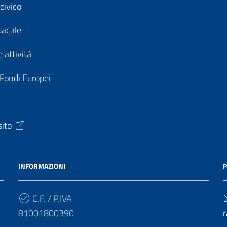
civico
dacale
 attività
 Fondi Europei
sito
INFORMAZIONI
P
C.F. / P.IVA
81001800390
r