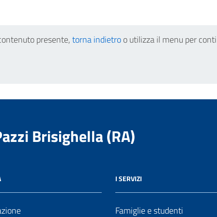
contenuto presente,
torna indietro
o utilizza il menu per cont
Pazzi Brisighella (RA)
A
I SERVIZI
azione
Famiglie e studenti