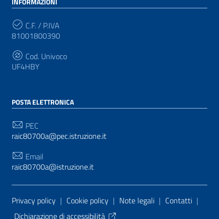
INFORMAZIONI
C.F. / P.IVA
81001800390
Cod. Univoco
UF4HBY
POSTA ELETTRONICA
PEC
raic80700a@pec.istruzione.it
Email
raic80700a@istruzione.it
Sezione Link Utili
Privacy policy
|
Cookie policy
|
Note legali
|
Contatti
|
Dichiarazione di accessibilità