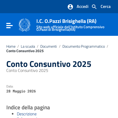
Vai ai contenuti
Accedi
Cerca
Vai al menu di navigazione
Vai al footer
I.C. O.Pazzi Brisighella (RA)
Attiva / disattiva la navigazione
Sito web ufficiale dell'Istituto Comprensivo
O.Pazzi di Brisighella(RA)
Home
/
La scuola
/
Documenti
/
Documento Programmatico
/
Conto Consuntivo 2025
Conto Consuntivo 2025
Conto Consuntivo 2025
Data:
28 Maggio 2026
Indice della pagina
Descrizione