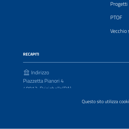
Progetti
PTOF
Vecchio 
RECAPITI
Indirizzo
Piazzetta Pianori 4
48013, Brisighella(RA)
Telefono
Questo sito utilizza cooki
(+39) 0546 81214