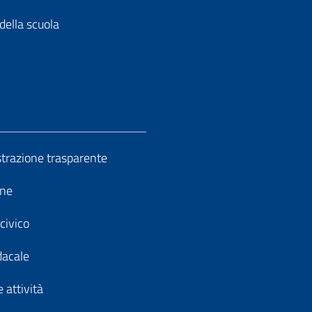
della scuola
razione trasparente
ine
civico
dacale
 attività