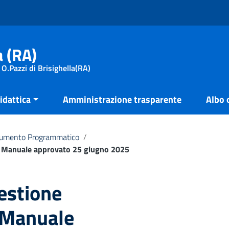
a (RA)
 O.Pazzi di Brisighella(RA)
idattica
Amministrazione trasparente
Albo 
umento Programmatico
/
e Manuale approvato 25 giugno 2025
estione
 Manuale