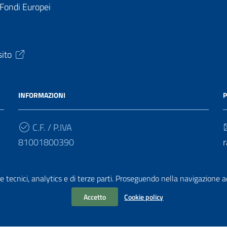
 Fondi Europei
sito
INFORMAZIONI
P
C.F. / P.IVA
81001800390
r
Cod. Univoco
e tecnici, analytics e di terze parti. Proseguendo nella navigazione acc
UF4HBY
r
Accetto
Cookie policy