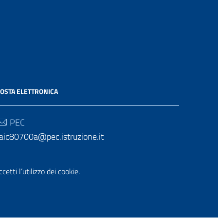
OSTA ELETTRONICA
PEC
aic80700a@pec.istruzione.it
Email
etti l’utilizzo dei cookie.
aic80700a@istruzione.it