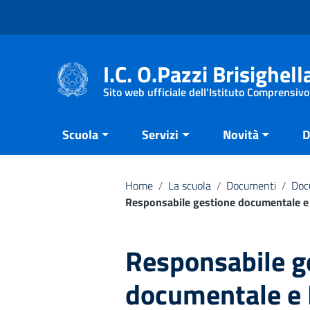
Vai ai contenuti
Vai al menu di navigazione
Vai al footer
I.C. O.Pazzi Brisighell
Sito web ufficiale dell'Istituto Comprensivo
Scuola
Servizi
Novità
D
Home
/
La scuola
/
Documenti
/
Doc
Responsabile gestione documentale 
Responsabile g
documentale e