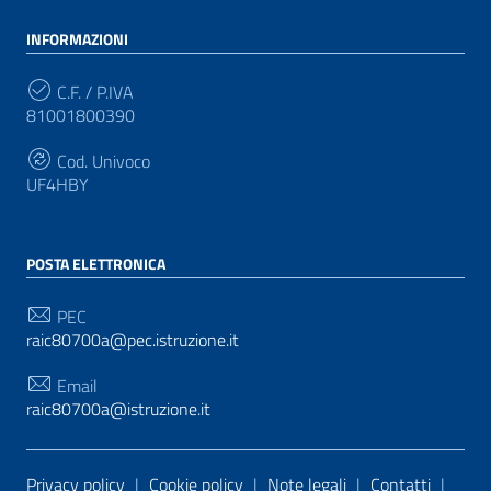
INFORMAZIONI
C.F. / P.IVA
81001800390
Cod. Univoco
UF4HBY
POSTA ELETTRONICA
PEC
raic80700a@pec.istruzione.it
Email
raic80700a@istruzione.it
Sezione Link Utili
Privacy policy
|
Cookie policy
|
Note legali
|
Contatti
|