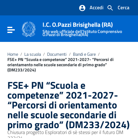
Vai ai contenuti
Accedi
Cerca
Vai al menu di navigazione
Vai al footer
I.C. O.Pazzi Brisighella (RA)
Attiva / disattiva la navigazione
Sito web ufficiale dell'Istituto Comprensivo
O.Pazzi di Brisighella(RA)
Home
/
La scuola
/
Documenti
/
Bandi e Gare
/
FSE+ PN “Scuola e competenze” 2021-2027- “Percorsi di
orientamento nelle scuole secondarie di primo grado”
(DM233/2024)
FSE+ PN “Scuola e
competenze” 2021-2027-
“Percorsi di orientamento
nelle scuole secondarie di
primo grado” (DM233/2024)
Chiusura progetto Esploratori di sè stessi per il futuro DM