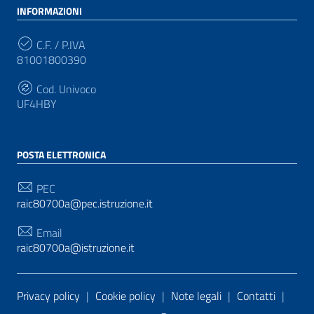
INFORMAZIONI
C.F. / P.IVA
81001800390
Cod. Univoco
UF4HBY
POSTA ELETTRONICA
PEC
raic80700a@pec.istruzione.it
Email
raic80700a@istruzione.it
Sezione Link Utili
Privacy policy
|
Cookie policy
|
Note legali
|
Contatti
|