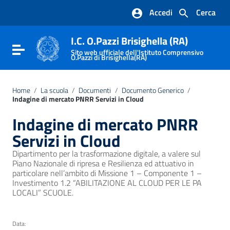
Vai ai contenuti
Accedi
Cerca
Vai al menu di navigazione
Vai al footer
I.C. O.Pazzi Brisighella (RA)
Attiva / disattiva la navigazione
Sito web ufficiale dell'Istituto Comprensivo
O.Pazzi di Brisighella(RA)
Home
/
La scuola
/
Documenti
/
Documento Generico
/
Indagine di mercato PNRR Servizi in Cloud
Indagine di mercato PNRR
Servizi in Cloud
Dipartimento per la trasformazione digitale, a valere sul
Piano Nazionale di ripresa e Resilienza ed attuativo in
particolare nell’ambito di Missione 1 – Componente 1 –
Investimento 1.2 “ABILITAZIONE AL CLOUD PER LE PA
LOCALI” SCUOLE.
Data: