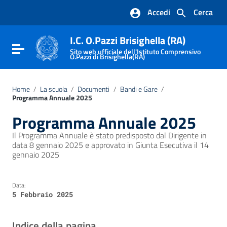
Vai ai contenuti
Accedi
Cerca
Vai al menu di navigazione
Vai al footer
I.C. O.Pazzi Brisighella (RA)
Attiva / disattiva la navigazione
Sito web ufficiale dell'Istituto Comprensivo
O.Pazzi di Brisighella(RA)
Home
/
La scuola
/
Documenti
/
Bandi e Gare
/
Programma Annuale 2025
Programma Annuale 2025
Il Programma Annuale è stato predisposto dal Dirigente in
data 8 gennaio 2025 e approvato in Giunta Esecutiva il 14
gennaio 2025
Data:
5 Febbraio 2025
Indice della pagina