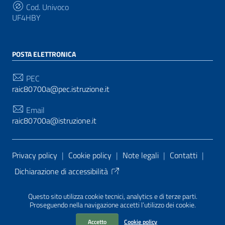
Cod. Univoco
UF4HBY
POSTA ELETTRONICA
PEC
raic80700a@pec.istruzione.it
Email
raic80700a@istruzione.it
Sezione Link Utili
Privacy policy
|
Cookie policy
|
Note legali
|
Contatti
|
Dichiarazione di accessibilità
Tema grafico
ItaliaWP2
| Basato sul
Prototipo per siti
Questo sito utilizza cookie tecnici, analytics e di terze parti.
PA di AgID
| Realizzato con
WordPress
da
Proseguendo nella navigazione accetti l’utilizzo dei cookie.
Mediasoft
s
Accetto
Cookie policy