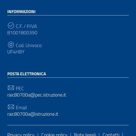
INFORMAZIONI
C.F. / P.IVA
81001800390
Cod. Univoco
UF4HBY
POSTA ELETTRONICA
PEC
raic80700a@pec.istruzione.it
Email
raic80700a@istruzione.it
Sezione Link Utili
Privacy policy
|
Cookie policy
|
Note legali
|
Contatti
|