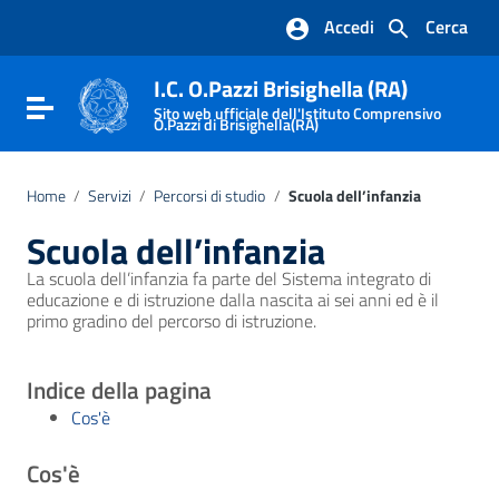
Vai ai contenuti
Accedi
Cerca
Vai al menu di navigazione
Vai al footer
I.C. O.Pazzi Brisighella (RA)
Attiva / disattiva la navigazione
Sito web ufficiale dell'Istituto Comprensivo
O.Pazzi di Brisighella(RA)
Home
/
Servizi
/
Percorsi di studio
/
Scuola dell’infanzia
Scuola dell’infanzia
La scuola dell’infanzia fa parte del Sistema integrato di
educazione e di istruzione dalla nascita ai sei anni ed è il
primo gradino del percorso di istruzione.
Indice della pagina
Cos'è
Cos'è