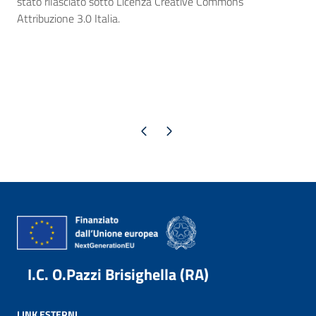
stato rilasciato sotto Licenza Creative Commons
Attribuzione 3.0 Italia.
Pagina precedente
Pagina successiva
I.C. O.Pazzi Brisighella (RA)
LINK ESTERNI