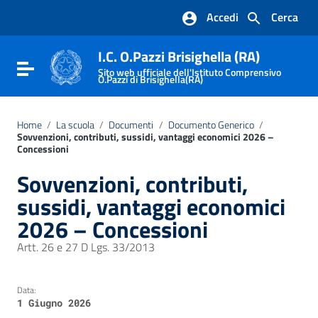
Vai ai contenuti
Accedi
Cerca
Vai al menu di navigazione
Vai al footer
I.C. O.Pazzi Brisighella (RA)
Attiva / disattiva la navigazione
Sito web ufficiale dell'Istituto Comprensivo
O.Pazzi di Brisighella(RA)
Home
/
La scuola
/
Documenti
/
Documento Generico
/
Sovvenzioni, contributi, sussidi, vantaggi economici 2026 –
Concessioni
Sovvenzioni, contributi,
sussidi, vantaggi economici
2026 – Concessioni
Artt. 26 e 27 D Lgs. 33/2013
Data:
1 Giugno 2026