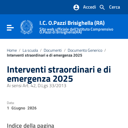
Vai ai contenuti
Accedi
Cerca
Vai al menu di navigazione
Vai al footer
I.C. O.Pazzi Brisighella (RA)
Attiva / disattiva la navigazione
Sito web ufficiale dell'Istituto Comprensivo
O.Pazzi di Brisighella(RA)
Home
/
La scuola
/
Documenti
/
Documento Generico
/
Interventi straordinari e di emergenza 2025
Interventi straordinari e di
emergenza 2025
Ai sensi Art. 42, D.Lgs 33/2013
Data:
1 Giugno 2026
Indice della pagina