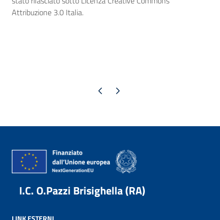
stato rilasciato sotto Licenza Creative Commons
Attribuzione 3.0 Italia.
Pagina precedente
Pagina successiva
I.C. O.Pazzi Brisighella (RA)
LINK ESTERNI