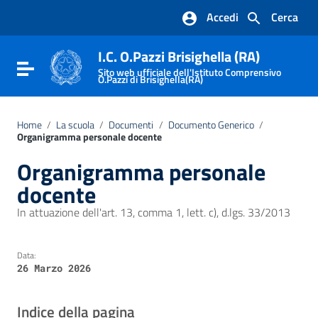
Vai ai contenuti
Accedi
Cerca
Vai al menu di navigazione
Vai al footer
I.C. O.Pazzi Brisighella (RA)
Attiva / disattiva la navigazione
Sito web ufficiale dell'Istituto Comprensivo
O.Pazzi di Brisighella(RA)
Home
/
La scuola
/
Documenti
/
Documento Generico
/
Organigramma personale docente
Organigramma personale
docente
In attuazione dell'art. 13, comma 1, lett. c), d.lgs. 33/2013
Data:
26 Marzo 2026
Indice della pagina