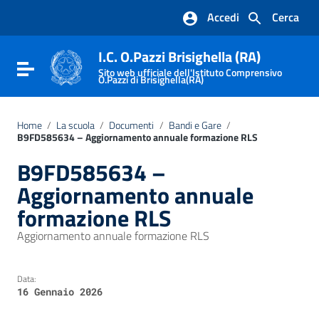
Vai ai contenuti
Accedi
Cerca
Vai al menu di navigazione
Vai al footer
I.C. O.Pazzi Brisighella (RA)
Attiva / disattiva la navigazione
Sito web ufficiale dell'Istituto Comprensivo
O.Pazzi di Brisighella(RA)
Home
/
La scuola
/
Documenti
/
Bandi e Gare
/
B9FD585634 – Aggiornamento annuale formazione RLS
B9FD585634 –
Aggiornamento annuale
formazione RLS
Aggiornamento annuale formazione RLS
Data:
16 Gennaio 2026