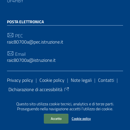
UF4HBY
POSTA ELETTRONICA
PEC
raic80700a@pec.istruzione.it
Email
raic80700a@istruzione.it
Sezione Link Utili
Privacy policy
|
Cookie policy
|
Note legali
|
Contatti
|
Dichiarazione di accessibilità
Tema grafico
ItaliaWP2
| Basato sul
Prototipo per siti
Questo sito utilizza cookie tecnici, analytics e di terze parti.
PA di AgID
| Realizzato con
WordPress
da
Proseguendo nella navigazione accetti l’utilizzo dei cookie.
Mediasoft
s
Accetto
Cookie policy