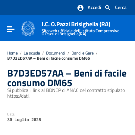
Vai ai contenuti
Accedi
Cerca
Vai al menu di navigazione
Vai al footer
I.C. O.Pazzi Brisighella (RA)
Attiva / disattiva la navigazione
Sito web ufficiale dell'Istituto Comprensivo
O.Pazzi di Brisighella(RA)
Home
/
La scuola
/
Documenti
/
Bandi e Gare
/
B7D3ED57AA – Beni di facile consumo DM65
B7D3ED57AA – Beni di facile
consumo DM65
Si pubblica il link al BDNCP di ANAC del contratto stipulato
https://dati.
Data:
30 Luglio 2025