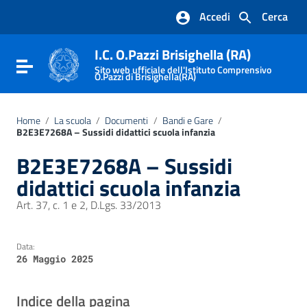
Vai ai contenuti
Accedi
Cerca
Vai al menu di navigazione
Vai al footer
I.C. O.Pazzi Brisighella (RA)
Attiva / disattiva la navigazione
Sito web ufficiale dell'Istituto Comprensivo
O.Pazzi di Brisighella(RA)
Home
/
La scuola
/
Documenti
/
Bandi e Gare
/
B2E3E7268A – Sussidi didattici scuola infanzia
B2E3E7268A – Sussidi
didattici scuola infanzia
Art. 37, c. 1 e 2, D.Lgs. 33/2013
Data:
26 Maggio 2025
Indice della pagina