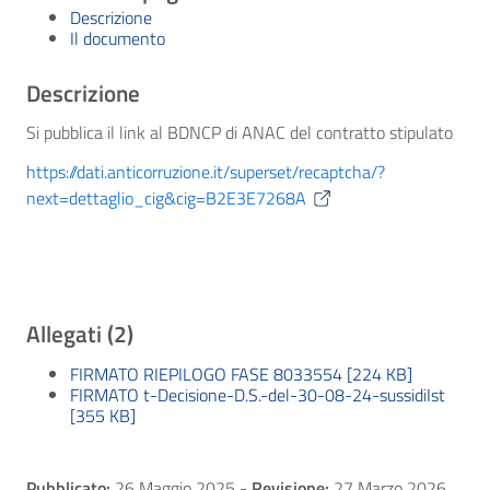
Descrizione
Il documento
Descrizione
Si pubblica il link al BDNCP di ANAC del contratto stipulato
https://dati.anticorruzione.it/superset/recaptcha/?
next=dettaglio_cig&cig=B2E3E7268A
Allegati (2)
FIRMATO RIEPILOGO FASE 8033554 [224 KB]
FIRMATO t-Decisione-D.S.-del-30-08-24-sussidiIst
[355 KB]
Pubblicato:
26 Maggio 2025
-
Revisione:
27 Marzo 2026