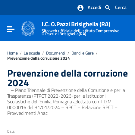
Vai ai contenuti
Accedi
Cerca
Vai al menu di navigazione
Vai al footer
I.C. O.Pazzi Brisighella (RA)
Attiva / disattiva la navigazione
Sito web ufficiale dell'Istituto Comprensivo
O.Pazzi di Brisighella(RA)
Home
/
La scuola
/
Documenti
/
Bandi e Gare
/
Prevenzione della corruzione 2024
Prevenzione della corruzione
2024
– Piano Triennale di Prevenzione della Corruzione e per la
Trasparenza (PTPCT 2022-2026) per le Istituzioni
Scolastiche dell’Emilia Romagna adottato con il D.M.
0000016 del 31/01/2024 – RPCT – Relazione RPCT –
Provvedimenti Anac
Data: