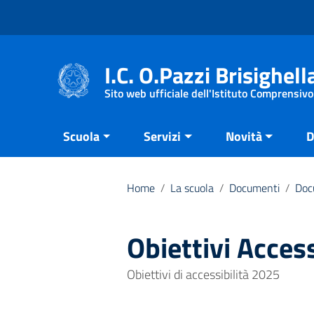
Vai ai contenuti
Vai al menu di navigazione
Vai al footer
I.C. O.Pazzi Brisighell
Sito web ufficiale dell'Istituto Comprensivo
Scuola
Servizi
Novità
D
Home
/
La scuola
/
Documenti
/
Doc
Obiettivi Acces
Obiettivi di accessibilità 2025