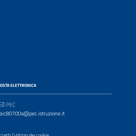
OSTA ELETTRONICA
PEC
aic80700a@pec.istruzione.it
Email
etti l’utilizzo dei cookie.
aic80700a@istruzione.it