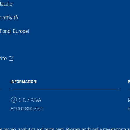
dacale
 attività
 Fondi Europei
sito
INFORMAZIONI
P
C.F. / P.IVA
81001800390
r
Cod. Univoco
e tecnici, analytics e di terze parti. Proseguendo nella navigazione acc
UF4HBY
r