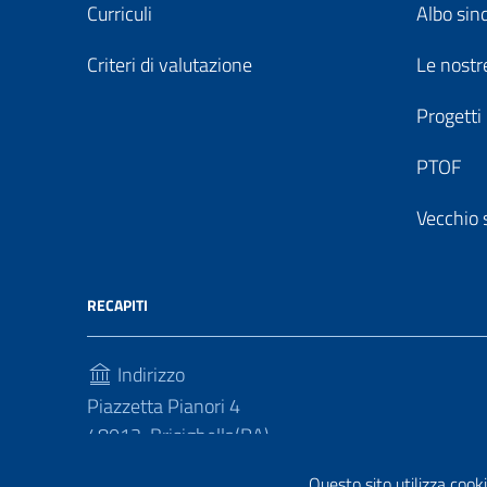
Curriculi
Albo sin
Criteri di valutazione
Le nostre
Progetti
PTOF
Vecchio 
RECAPITI
Indirizzo
Piazzetta Pianori 4
48013, Brisighella(RA)
Telefono
Questo sito utilizza cooki