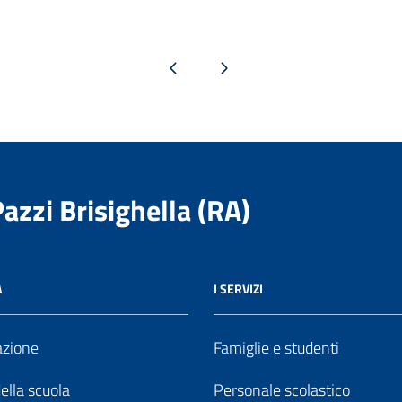
Pagina precedente
Pagina successiva
Pazzi Brisighella (RA)
A
I SERVIZI
azione
Famiglie e studenti
della scuola
Personale scolastico