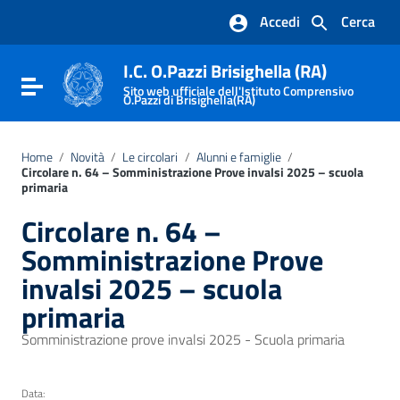
Vai ai contenuti
Accedi
Cerca
Vai al menu di navigazione
Vai al footer
I.C. O.Pazzi Brisighella (RA)
Attiva / disattiva la navigazione
Sito web ufficiale dell'Istituto Comprensivo
O.Pazzi di Brisighella(RA)
Home
/
Novità
/
Le circolari
/
Alunni e famiglie
/
Circolare n. 64 – Somministrazione Prove invalsi 2025 – scuola
primaria
Circolare n. 64 –
Somministrazione Prove
invalsi 2025 – scuola
primaria
Somministrazione prove invalsi 2025 - Scuola primaria
Data: