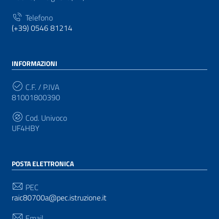
Telefono
(+39) 0546 81214
INFORMAZIONI
C.F. / P.IVA
81001800390
Cod. Univoco
UF4HBY
POSTA ELETTRONICA
PEC
raic80700a@pec.istruzione.it
Email