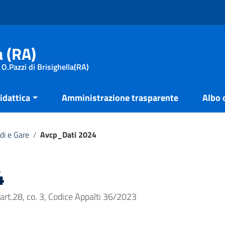
a (RA)
 O.Pazzi di Brisighella(RA)
idattica
Amministrazione trasparente
Albo 
di e Gare
/
Avcp_Dati 2024
4
l’art.28, co. 3, Codice Appalti 36/2023