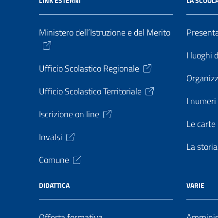
LINK ESTERNI
LA SCUOL
Ministero dell’Istruzione e del Merito
Present
I luoghi 
Ufficio Scolastico Regionale
Organiz
Ufficio Scolastico Territoriale
I numeri 
Iscrizione on line
Le carte 
Invalsi
La storia
Comune
DIDATTICA
VARIE
Offerta formativa
Amminist