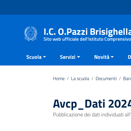
Vai ai contenuti
Vai al menu di navigazione
Vai al footer
I.C. O.Pazzi Brisighell
Sito web ufficiale dell'Istituto Comprensivo
Scuola
Servizi
Novità
D
Home
/
La scuola
/
Documenti
/
Ban
Avcp_Dati 202
Pubblicazione dei dati individuati al