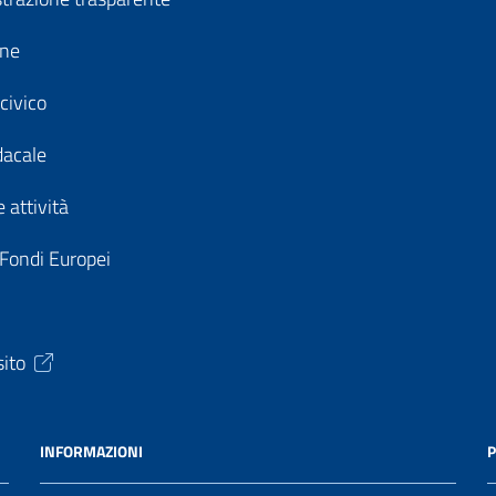
ine
civico
dacale
 attività
 Fondi Europei
sito
INFORMAZIONI
P