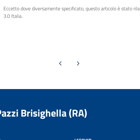
Eccetto dove diversamente specificato, questo articolo è stato ri
3.0 Italia.
Pagina precedente
Pagina successiva
Pazzi Brisighella (RA)