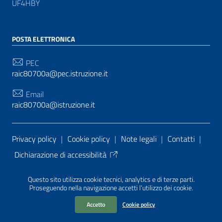
UF4HBY
POSTA ELETTRONICA
PEC
raic80700a@pec.istruzione.it
Email
raic80700a@istruzione.it
Sezione Link Utili
Privacy policy
|
Cookie policy
|
Note legali
|
Contatti
|
Dichiarazione di accessibilità
Tema grafico
ItaliaWP2
| Basato sul
Prototipo per siti
Questo sito utilizza cookie tecnici, analytics e di terze parti.
PA di AgID
| Realizzato con
WordPress
da
Proseguendo nella navigazione accetti l’utilizzo dei cookie.
Mediasoft
s
Accetto
Cookie policy