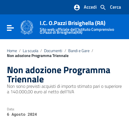
Vai ai contenuti
Accedi
Cerca
Vai al menu di navigazione
Vai al footer
I.C. O.Pazzi Brisighella (RA)
Attiva / disattiva la navigazione
Sito web ufficiale dell'Istituto Comprensivo
O.Pazzi di Brisighella(RA)
Home
/
La scuola
/
Documenti
/
Bandi e Gare
/
Non adozione Programma Triennale
Non adozione Programma
Triennale
Non sono previsti acquisti di importo stimato pari o superiore
a 140.000,00 euro al netto dell'IVA
Data:
6 Agosto 2024