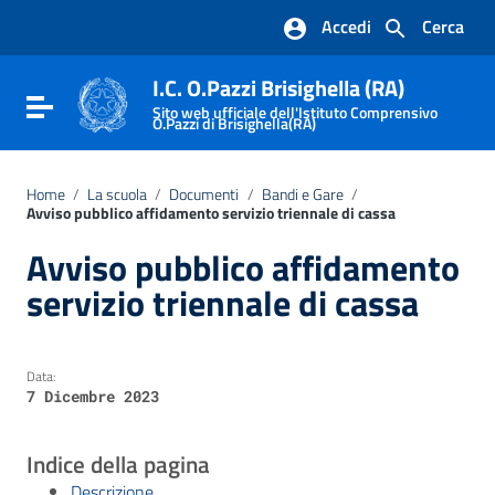
Vai ai contenuti
Accedi
Cerca
Vai al menu di navigazione
Vai al footer
I.C. O.Pazzi Brisighella (RA)
Attiva / disattiva la navigazione
Sito web ufficiale dell'Istituto Comprensivo
O.Pazzi di Brisighella(RA)
Home
/
La scuola
/
Documenti
/
Bandi e Gare
/
Avviso pubblico affidamento servizio triennale di cassa
Avviso pubblico affidamento
servizio triennale di cassa
Data:
7 Dicembre 2023
Indice della pagina
Descrizione