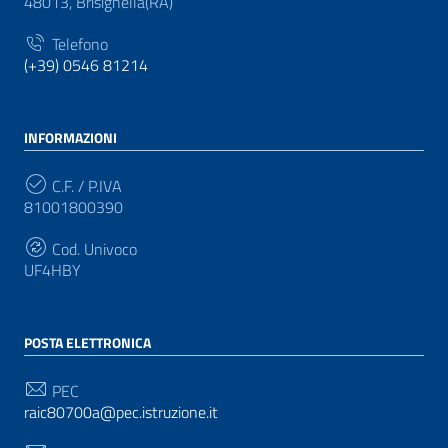
48013, Brisighella(RA)
Telefono
(+39) 0546 81214
INFORMAZIONI
C.F. / P.IVA
81001800390
Cod. Univoco
UF4HBY
POSTA ELETTRONICA
PEC
raic80700a@pec.istruzione.it