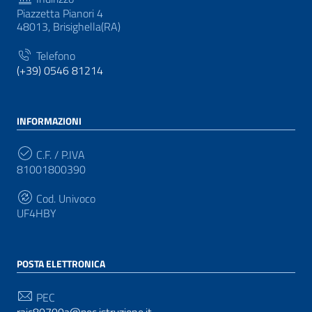
Piazzetta Pianori 4
48013, Brisighella(RA)
Telefono
(+39) 0546 81214
INFORMAZIONI
C.F. / P.IVA
81001800390
Cod. Univoco
UF4HBY
POSTA ELETTRONICA
PEC