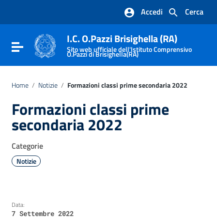
Vai ai contenuti
Accedi
Cerca
Vai al menu di navigazione
Vai al footer
I.C. O.Pazzi Brisighella (RA)
Attiva / disattiva la navigazione
Sito web ufficiale dell'Istituto Comprensivo
O.Pazzi di Brisighella(RA)
Home
/
Notizie
/
Formazioni classi prime secondaria 2022
Formazioni classi prime
secondaria 2022
Categorie
Notizie
Data:
7 Settembre 2022