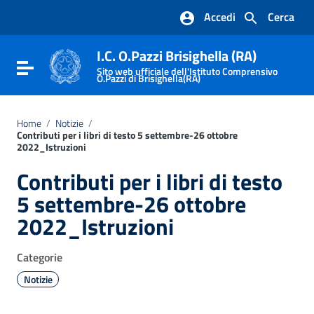
Vai ai contenuti
Accedi
Cerca
Vai al menu di navigazione
Vai al footer
I.C. O.Pazzi Brisighella (RA)
Attiva / disattiva la navigazione
Sito web ufficiale dell'Istituto Comprensivo
O.Pazzi di Brisighella(RA)
Home
/
Notizie
/
Contributi per i libri di testo 5 settembre-26 ottobre
2022_Istruzioni
Contributi per i libri di testo
5 settembre-26 ottobre
2022_Istruzioni
Categorie
Notizie