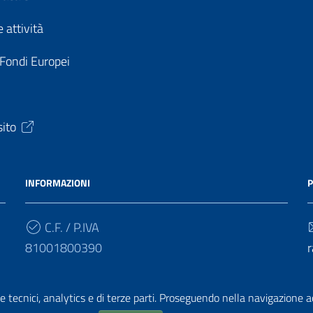
 attività
 Fondi Europei
sito
INFORMAZIONI
P
C.F. / P.IVA
81001800390
r
Cod. Univoco
e tecnici, analytics e di terze parti. Proseguendo nella navigazione acc
UF4HBY
r