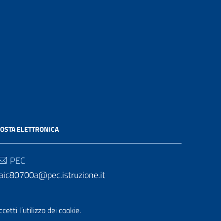
OSTA ELETTRONICA
PEC
aic80700a@pec.istruzione.it
Email
etti l’utilizzo dei cookie.
aic80700a@istruzione.it