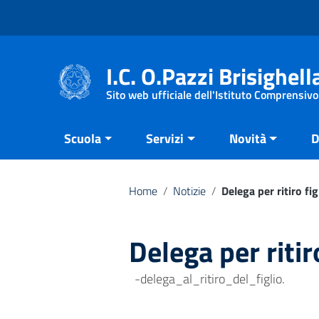
Vai ai contenuti
Vai al menu di navigazione
Vai al footer
I.C. O.Pazzi Brisighell
Sito web ufficiale dell'Istituto Comprensivo
Scuola
Servizi
Novità
D
Home
/
Notizie
/
Delega per ritiro fig
Delega per ritiro
-delega_al_ritiro_del_figlio.