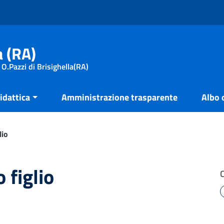
a (RA)
 O.Pazzi di Brisighella(RA)
idattica
Amministrazione trasparente
Albo 
lio
 figlio