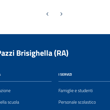
Pagina precedente
Pagina successiva
Pazzi Brisighella (RA)
A
I SERVIZI
azione
Famiglie e studenti
della scuola
Personale scolastico