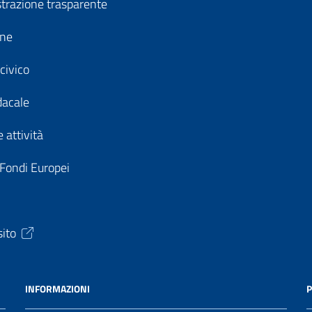
razione trasparente
ine
civico
dacale
 attività
 Fondi Europei
sito
INFORMAZIONI
P