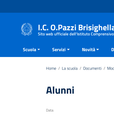
Vai ai contenuti
Vai al menu di navigazione
Vai al footer
I.C. O.Pazzi Brisighell
Sito web ufficiale dell'Istituto Comprensivo
Scuola
Servizi
Novità
D
Home
/
La scuola
/
Documenti
/
Mod
Alunni
Data: