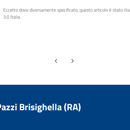
Eccetto dove diversamente specificato, questo articolo è stato ri
3.0 Italia.
Pagina precedente
Pagina successiva
Pazzi Brisighella (RA)