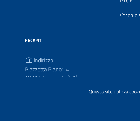
PTOF
Vecchio 
RECAPITI
Indirizzo
Piazzetta Pianori 4
48013, Brisighella(RA)
Telefono
Questo sito utilizza cooki
(+39) 0546 81214
Sezione Link Utili
Privacy policy
|
Cookie policy
|
Note legali
|
Contatti
|
Di