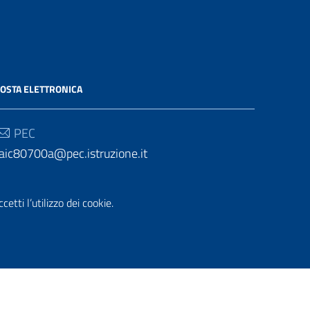
OSTA ELETTRONICA
PEC
aic80700a@pec.istruzione.it
Email
etti l’utilizzo dei cookie.
aic80700a@istruzione.it