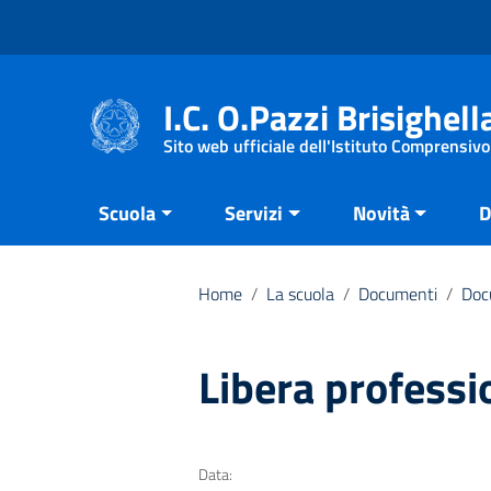
Vai ai contenuti
Vai al menu di navigazione
Vai al footer
I.C. O.Pazzi Brisighell
Sito web ufficiale dell'Istituto Comprensivo
Scuola
Servizi
Novità
D
Home
/
La scuola
/
Documenti
/
Doc
Libera profess
Data: