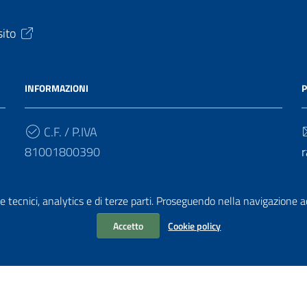
sito
INFORMAZIONI
P
C.F. / P.IVA
81001800390
r
Cod. Univoco
e tecnici, analytics e di terze parti. Proseguendo nella navigazione acc
UF4HBY
r
Accetto
Cookie policy
chiarazione di accessibilità