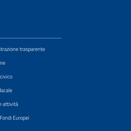
razione trasparente
ine
civico
dacale
 attività
 Fondi Europei