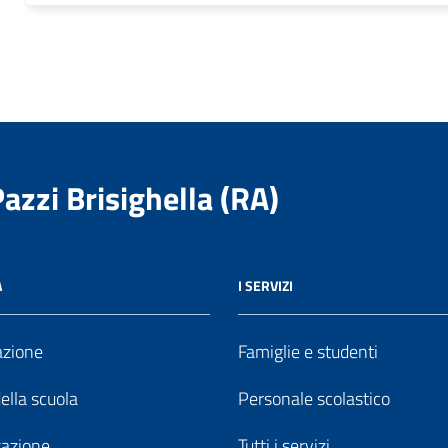
Pazzi Brisighella (RA)
A
I SERVIZI
azione
Famiglie e studenti
della scuola
Personale scolastico
zazione
Tutti i servizi