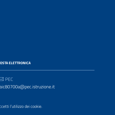
OSTA ELETTRONICA
PEC
aic80700a@pec.istruzione.it
Email
aic80700a@istruzione.it
etti l’utilizzo dei cookie.