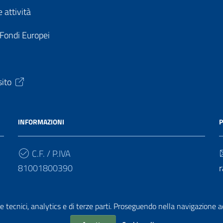
 attività
 Fondi Europei
sito
INFORMAZIONI
P
C.F. / P.IVA
81001800390
r
Cod. Univoco
UF4HBY
r
e tecnici, analytics e di terze parti. Proseguendo nella navigazione acc