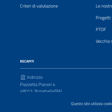
Criteri di valutazione
Le nostre
Progetti
PTOF
Vecchio 
RECAPITI
Indirizzo
Piazzetta Pianori 4
48013, Brisighella(RA)
Telefono
Questo sito utilizza cooki
(+39) 0546 81214