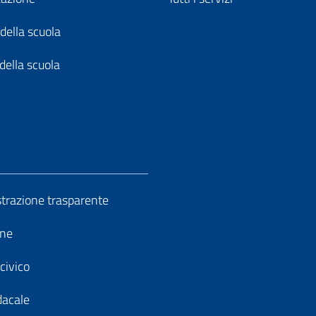
della scuola
della scuola
razione trasparente
ine
civico
dacale