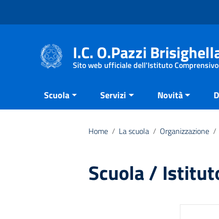
Vai ai contenuti
Vai al menu di navigazione
Vai al footer
I.C. O.Pazzi Brisighell
Sito web ufficiale dell'Istituto Comprensivo
Scuola
Servizi
Novità
D
Home
/
La scuola
/
Organizzazione
/
Scuola / Istitut