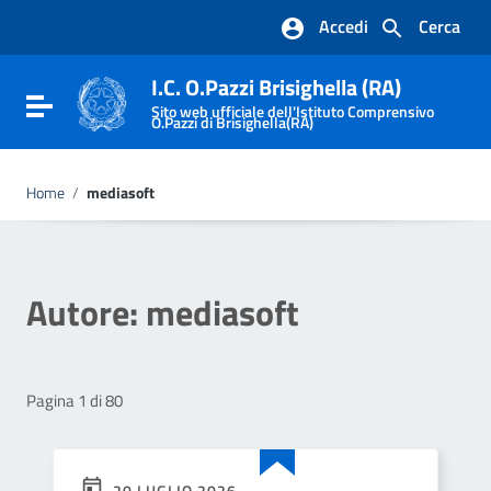
Vai ai contenuti
Accedi
Cerca
Vai al menu di navigazione
Vai al footer
I.C. O.Pazzi Brisighella (RA)
Attiva / disattiva la navigazione
Sito web ufficiale dell'Istituto Comprensivo
O.Pazzi di Brisighella(RA)
Home
/
mediasoft
Autore:
mediasoft
Pagina 1 di 80
20 LUGLIO 2026