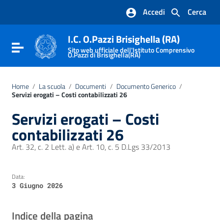
Vai ai contenuti
Accedi
Cerca
Vai al menu di navigazione
Vai al footer
I.C. O.Pazzi Brisighella (RA)
Attiva / disattiva la navigazione
Sito web ufficiale dell'Istituto Comprensivo
O.Pazzi di Brisighella(RA)
Home
/
La scuola
/
Documenti
/
Documento Generico
/
Servizi erogati – Costi contabilizzati 26
Servizi erogati – Costi
contabilizzati 26
Art. 32, c. 2 Lett. a) e Art. 10, c. 5 D.Lgs 33/2013
Data:
3 Giugno 2026
Indice della pagina