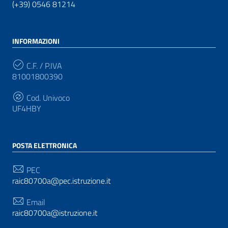
(+39) 0546 81214
INFORMAZIONI
C.F. / P.IVA
81001800390
Cod. Univoco
UF4HBY
POSTA ELETTRONICA
PEC
raic80700a@pec.istruzione.it
Email
raic80700a@istruzione.it