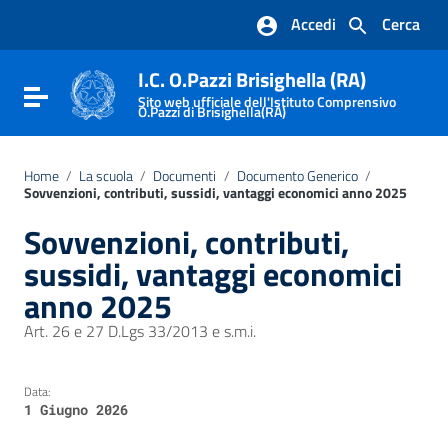
Vai ai contenuti
Accedi
Cerca
Vai al menu di navigazione
Vai al footer
I.C. O.Pazzi Brisighella (RA)
Attiva / disattiva la navigazione
Sito web ufficiale dell'Istituto Comprensivo
O.Pazzi di Brisighella(RA)
Home
/
La scuola
/
Documenti
/
Documento Generico
/
Sovvenzioni, contributi, sussidi, vantaggi economici anno 2025
Sovvenzioni, contributi,
sussidi, vantaggi economici
anno 2025
Art. 26 e 27 D.Lgs 33/2013 e s.m.i.
Data:
1 Giugno 2026