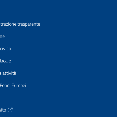
razione trasparente
ine
civico
dacale
 attività
 Fondi Europei
sito