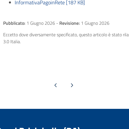
InformativaPagoinRete [187 KB]
Pubblicato:
1 Giugno 2026
-
Revisione:
1 Giugno 2026
Eccetto dove diversamente specificato, questo articolo è stato ri
3.0 Italia.
Pagina precedente
Pagina successiva