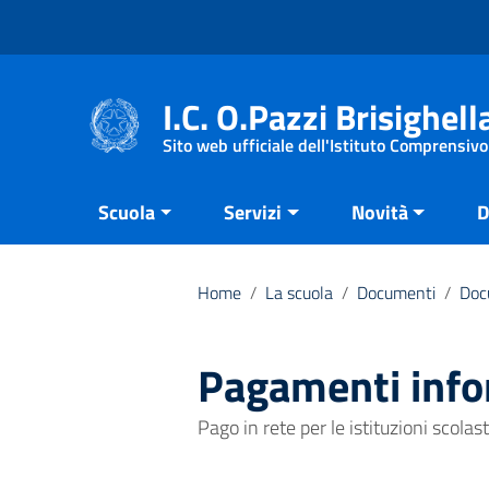
Vai ai contenuti
Vai al menu di navigazione
Vai al footer
I.C. O.Pazzi Brisighell
Sito web ufficiale dell'Istituto Comprensivo
Scuola
Servizi
Novità
D
Home
/
La scuola
/
Documenti
/
Doc
Pagamenti info
Pago in rete per le istituzioni scolas