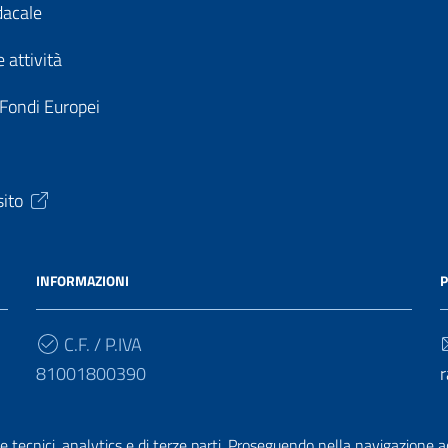
dacale
 attività
 Fondi Europei
sito
INFORMAZIONI
P
C.F. / P.IVA
81001800390
r
Cod. Univoco
e tecnici, analytics e di terze parti. Proseguendo nella navigazione acc
UF4HBY
r