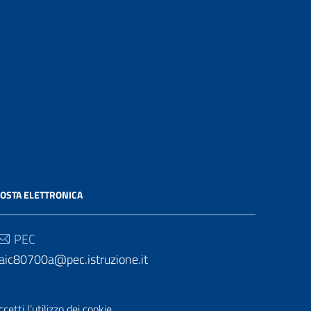
OSTA ELETTRONICA
PEC
aic80700a@pec.istruzione.it
Email
etti l’utilizzo dei cookie.
aic80700a@istruzione.it