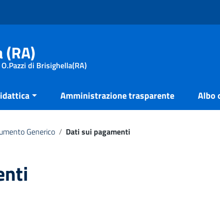
a (RA)
 O.Pazzi di Brisighella(RA)
idattica
Amministrazione trasparente
Albo 
umento Generico
/
Dati sui pagamenti
enti