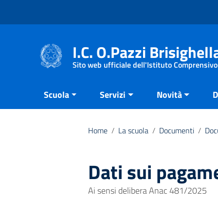
Vai ai contenuti
Vai al menu di navigazione
Vai al footer
I.C. O.Pazzi Brisighell
Sito web ufficiale dell'Istituto Comprensivo
Scuola
Servizi
Novità
D
Home
/
La scuola
/
Documenti
/
Doc
Dati sui pagam
Ai sensi delibera Anac 481/2025