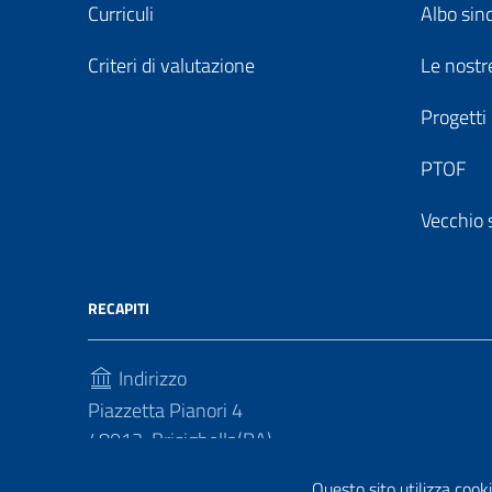
Curriculi
Albo sin
Criteri di valutazione
Le nostre
Progetti
PTOF
Vecchio 
RECAPITI
Indirizzo
Piazzetta Pianori 4
48013, Brisighella(RA)
Telefono
Questo sito utilizza cooki