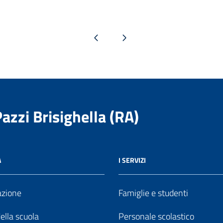
Pagina precedente
Pagina successiva
Pazzi Brisighella (RA)
A
I SERVIZI
azione
Famiglie e studenti
della scuola
Personale scolastico