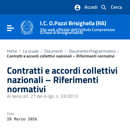
Vai ai contenuti
Accedi
Cerca
Vai al menu di navigazione
Vai al footer
I.C. O.Pazzi Brisighella (RA)
Attiva / disattiva la navigazione
Sito web ufficiale dell'Istituto Comprensivo
O.Pazzi di Brisighella(RA)
Home
/
La scuola
/
Documenti
/
Documento Programmatico
/
Contratti e accordi collettivi nazionali – Riferimenti normativi
Contratti e accordi collettivi
nazionali – Riferimenti
normativi
Ai sensi art. 21 del d-lgs. n. 33/2013
Data:
28 Marzo 2026