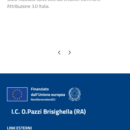
Attribuzione 3.0 Italia.
Pagina precedente
Pagina successiva
I.C. O.Pazzi Brisighella (RA)
LINK ESTERNI