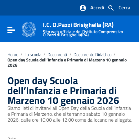
Vai ai contenuti
Accedi
Cerca
Vai al menu di navigazione
Vai al footer
I.C. O.Pazzi Brisighella (RA)
Attiva / disattiva la navigazione
Sito web ufficiale dell'Istituto Comprensivo
O.Pazzi di Brisighella(RA)
Home
/
La scuola
/
Documenti
/
Documento Didattico
/
Open day Scuola dell’Infanzia e Primaria di Marzeno 10 gennaio
2026
Open day Scuola
dell’Infanzia e Primaria di
Marzeno 10 gennaio 2026
Siamo lieti di invitarvi all’Open Day della Scuola dell’Infanzia
e Primaria di Marzeno, che si terranno sabato 10 gennaio
2026, dalle ore 10:00 alle 12:00 come da locandine allegata
Data: