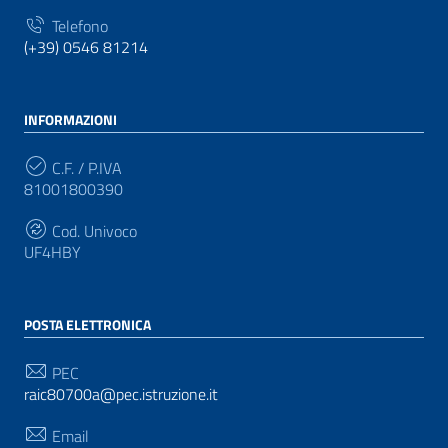
Telefono
(+39) 0546 81214
INFORMAZIONI
C.F. / P.IVA
81001800390
Cod. Univoco
UF4HBY
POSTA ELETTRONICA
PEC
raic80700a@pec.istruzione.it
Email