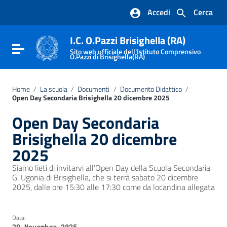
Vai ai contenuti
Accedi
Cerca
Vai al menu di navigazione
Vai al footer
I.C. O.Pazzi Brisighella (RA)
Attiva / disattiva la navigazione
Sito web ufficiale dell'Istituto Comprensivo
O.Pazzi di Brisighella(RA)
Home
/
La scuola
/
Documenti
/
Documento Didattico
/
Open Day Secondaria Brisighella 20 dicembre 2025
Open Day Secondaria
Brisighella 20 dicembre
2025
Siamo lieti di invitarvi all’Open Day della Scuola Secondaria
G. Ugonia di Brisighella, che si terrà sabato 20 dicembre
2025, dalle ore 15:30 alle 17:30 come da locandina allegata
Data:
29 Novembre 2025