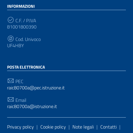
INFORMAZIONI
C.F. / P.IVA
81001800390
Cod. Univoco
UF4HBY
POSTA ELETTRONICA
PEC
raic80700a@pec.istruzione.it
Email
raic80700a@istruzione.it
Sezione Link Utili
Privacy policy
|
Cookie policy
|
Note legali
|
Contatti
|