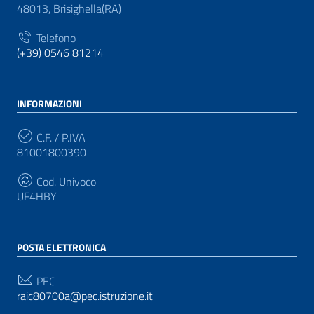
48013, Brisighella(RA)
Telefono
(+39) 0546 81214
INFORMAZIONI
C.F. / P.IVA
81001800390
Cod. Univoco
UF4HBY
POSTA ELETTRONICA
PEC
raic80700a@pec.istruzione.it