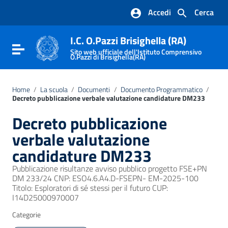
Vai ai contenuti
Accedi
Cerca
Vai al menu di navigazione
Vai al footer
I.C. O.Pazzi Brisighella (RA)
Attiva / disattiva la navigazione
Sito web ufficiale dell'Istituto Comprensivo
O.Pazzi di Brisighella(RA)
Home
/
La scuola
/
Documenti
/
Documento Programmatico
/
Decreto pubblicazione verbale valutazione candidature DM233
Decreto pubblicazione
verbale valutazione
candidature DM233
Pubblicazione risultanze avviso pubblico progetto FSE+PN
DM 233/24 CNP: ESO4.6.A4.D-FSEPN- EM-2025-100
Titolo: Esploratori di sé stessi per il futuro CUP:
I14D25000970007
Categorie