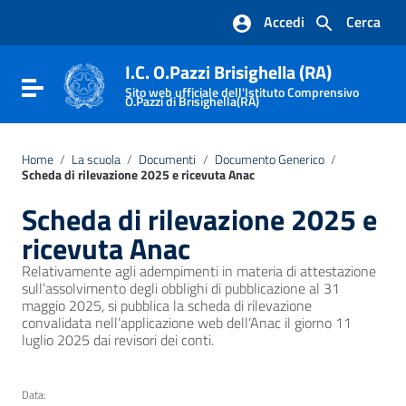
Vai ai contenuti
Accedi
Cerca
Vai al menu di navigazione
Vai al footer
I.C. O.Pazzi Brisighella (RA)
Attiva / disattiva la navigazione
Sito web ufficiale dell'Istituto Comprensivo
O.Pazzi di Brisighella(RA)
Home
/
La scuola
/
Documenti
/
Documento Generico
/
Scheda di rilevazione 2025 e ricevuta Anac
Scheda di rilevazione 2025 e
ricevuta Anac
Relativamente agli adempimenti in materia di attestazione
sull’assolvimento degli obblighi di pubblicazione al 31
maggio 2025, si pubblica la scheda di rilevazione
convalidata nell’applicazione web dell’Anac il giorno 11
luglio 2025 dai revisori dei conti.
Data: