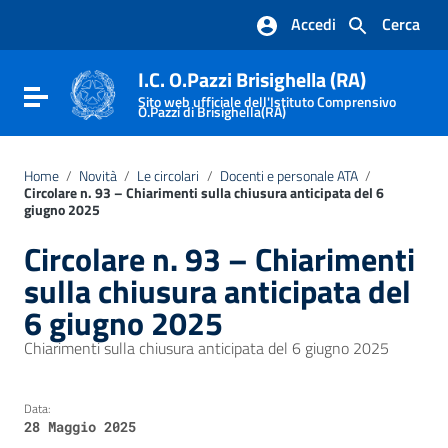
Vai ai contenuti
Accedi
Cerca
Vai al menu di navigazione
Vai al footer
I.C. O.Pazzi Brisighella (RA)
Attiva / disattiva la navigazione
Sito web ufficiale dell'Istituto Comprensivo
O.Pazzi di Brisighella(RA)
Home
/
Novità
/
Le circolari
/
Docenti e personale ATA
/
Circolare n. 93 – Chiarimenti sulla chiusura anticipata del 6
giugno 2025
Circolare n. 93 – Chiarimenti
sulla chiusura anticipata del
6 giugno 2025
Chiarimenti sulla chiusura anticipata del 6 giugno 2025
Data:
28 Maggio 2025