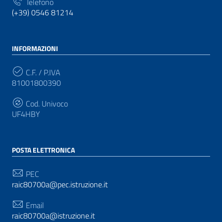
Telefono
(+39) 0546 81214
INFORMAZIONI
C.F. / P.IVA
81001800390
Cod. Univoco
UF4HBY
POSTA ELETTRONICA
PEC
raic80700a@pec.istruzione.it
Email
raic80700a@istruzione.it