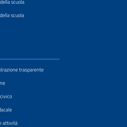
della scuola
della scuola
razione trasparente
ine
civico
dacale
 attività