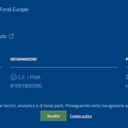
 Fondi Europei
sito
INFORMAZIONI
P
C.F. / P.IVA
81001800390
r
Cod. Univoco
e tecnici, analytics e di terze parti. Proseguendo nella navigazione acc
UF4HBY
r
Accetto
Cookie policy