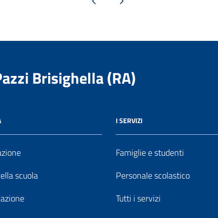
Pagina precedente
Pagina successiva
Pazzi Brisighella (RA)
A
I SERVIZI
azione
Famiglie e studenti
della scuola
Personale scolastico
zazione
Tutti i servizi