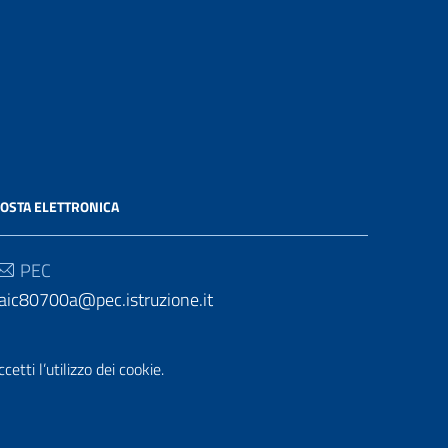
OSTA ELETTRONICA
PEC
aic80700a@pec.istruzione.it
Email
etti l’utilizzo dei cookie.
aic80700a@istruzione.it