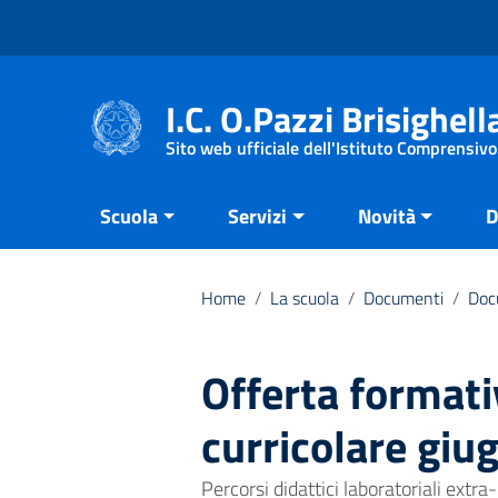
Vai ai contenuti
Vai al menu di navigazione
Vai al footer
I.C. O.Pazzi Brisighell
Sito web ufficiale dell'Istituto Comprensivo
Scuola
Servizi
Novità
D
Home
/
La scuola
/
Documenti
/
Doc
Offerta formati
curricolare giu
Percorsi didattici laboratoriali extra-