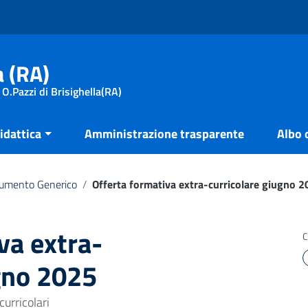
a (RA)
 O.Pazzi di Brisighella(RA)
idattica
Amministrazione trasparente
Albo 
umento Generico
/
Offerta formativa extra-curricolare giugno 
va extra-
C
gno 2025
curricolari