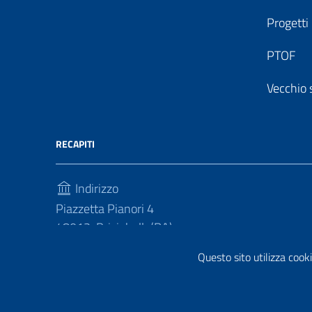
Progetti
PTOF
Vecchio 
RECAPITI
Indirizzo
Piazzetta Pianori 4
48013, Brisighella(RA)
Questo sito utilizza cooki
Telefono
(+39) 0546 81214