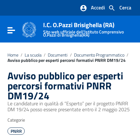
Vai ai contenuti
Accedi
Cerca
Vai al menu di navigazione
Vai al footer
I.C. O.Pazzi Brisighella (RA)
Attiva / disattiva la navigazione
Sito web ufficiale dell'Istituto Comprensivo
O.Pazzi di Brisighella(RA)
Home
/
La scuola
/
Documenti
/
Documento Programmatico
/
Avviso pubblico per esperti percorsi formativi PNRR DM19/24
Avviso pubblico per esperti
percorsi formativi PNRR
DM19/24
Le candidature in qualità di “Esperto” per il progetto PNRR
DM 19/24 posso essere presentate entro il 2 maggio 2025
Categorie
PNRR