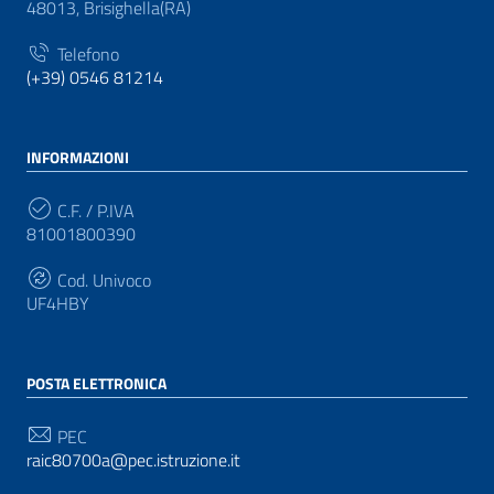
48013, Brisighella(RA)
Telefono
(+39) 0546 81214
INFORMAZIONI
C.F. / P.IVA
81001800390
Cod. Univoco
UF4HBY
POSTA ELETTRONICA
PEC
raic80700a@pec.istruzione.it