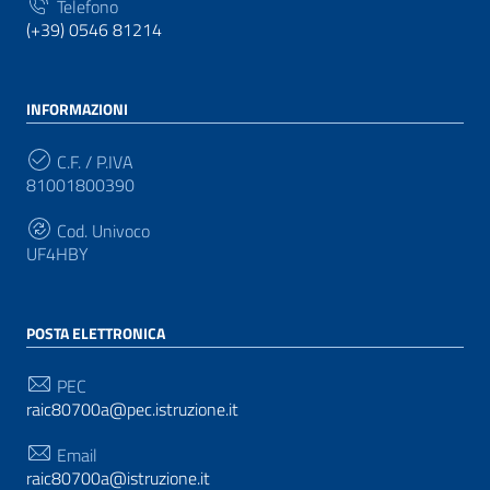
Telefono
(+39) 0546 81214
INFORMAZIONI
C.F. / P.IVA
81001800390
Cod. Univoco
UF4HBY
POSTA ELETTRONICA
PEC
raic80700a@pec.istruzione.it
Email
raic80700a@istruzione.it