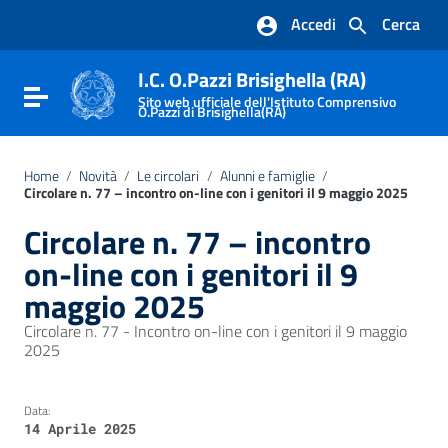
Vai ai contenuti
Accedi
Cerca
Vai al menu di navigazione
Vai al footer
I.C. O.Pazzi Brisighella (RA)
Attiva / disattiva la navigazione
Sito web ufficiale dell'Istituto Comprensivo
O.Pazzi di Brisighella(RA)
Home
/
Novità
/
Le circolari
/
Alunni e famiglie
/
Circolare n. 77 – incontro on-line con i genitori il 9 maggio 2025
Circolare n. 77 – incontro
on-line con i genitori il 9
maggio 2025
Circolare n. 77 - Incontro on-line con i genitori il 9 maggio
2025
Data:
14 Aprile 2025