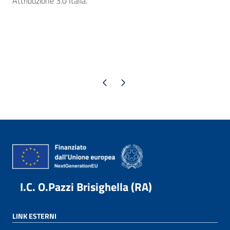
Attribuzione 3.0 Italia.
Pagina precedente
Pagina successiva
I.C. O.Pazzi Brisighella (RA)
LINK ESTERNI