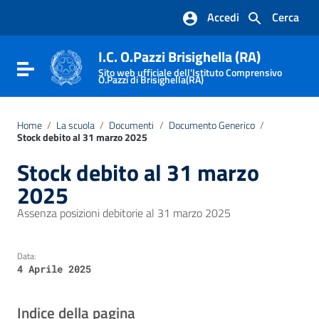
Vai ai contenuti
Accedi
Cerca
Vai al menu di navigazione
Vai al footer
I.C. O.Pazzi Brisighella (RA)
Attiva / disattiva la navigazione
Sito web ufficiale dell'Istituto Comprensivo
O.Pazzi di Brisighella(RA)
Home
/
La scuola
/
Documenti
/
Documento Generico
/
Stock debito al 31 marzo 2025
Stock debito al 31 marzo
2025
Assenza posizioni debitorie al 31 marzo 2025
Data:
4 Aprile 2025
Indice della pagina