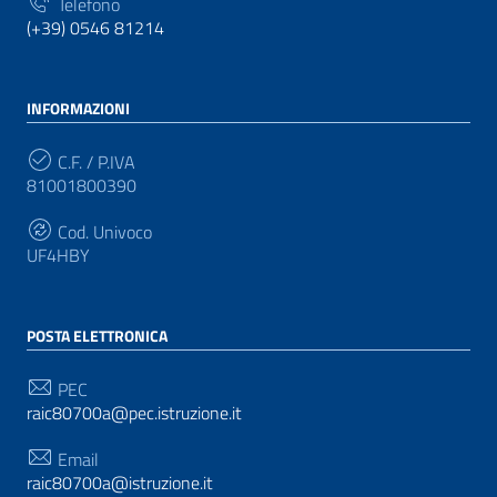
Telefono
(+39) 0546 81214
INFORMAZIONI
C.F. / P.IVA
81001800390
Cod. Univoco
UF4HBY
POSTA ELETTRONICA
PEC
raic80700a@pec.istruzione.it
Email
raic80700a@istruzione.it