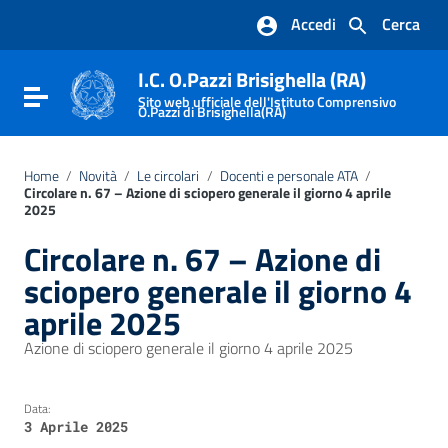
Vai ai contenuti
Accedi
Cerca
Vai al menu di navigazione
Vai al footer
I.C. O.Pazzi Brisighella (RA)
Attiva / disattiva la navigazione
Sito web ufficiale dell'Istituto Comprensivo
O.Pazzi di Brisighella(RA)
Home
/
Novità
/
Le circolari
/
Docenti e personale ATA
/
Circolare n. 67 – Azione di sciopero generale il giorno 4 aprile
2025
Circolare n. 67 – Azione di
sciopero generale il giorno 4
aprile 2025
Azione di sciopero generale il giorno 4 aprile 2025
Data:
3 Aprile 2025