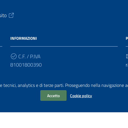
sito
INFORMAZIONI
P
C.F. / P.IVA
81001800390
r
Cod. Univoco
e tecnici, analytics e di terze parti. Proseguendo nella navigazione acc
UF4HBY
r
Accetto
Cookie policy
chiarazione di accessibilità