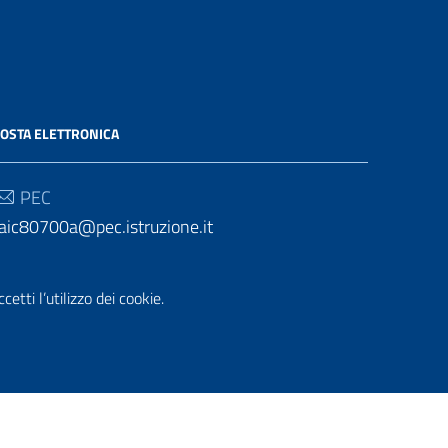
OSTA ELETTRONICA
PEC
aic80700a@pec.istruzione.it
Email
etti l’utilizzo dei cookie.
aic80700a@istruzione.it