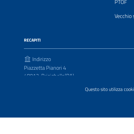
PTOF
Vecchio 
RECAPITI
Indirizzo
Piazzetta Pianori 4
48013, Brisighella(RA)
Telefono
Questo sito utilizza cooki
(+39) 0546 81214
Sezione Link Utili
Privacy policy
|
Cookie policy
|
Note legali
|
Contatti
|
Di