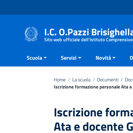
Vai ai contenuti
Vai al menu di navigazione
Vai al footer
I.C. O.Pazzi Brisighell
Sito web ufficiale dell'Istituto Comprensivo
Scuola
Servizi
Novità
D
Home
/
La scuola
/
Documenti
/
Doc
Iscrizione formazione personale Ata 
Iscrizione form
Ata e docente 