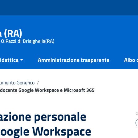
a (RA)
 O.Pazzi di Brisighella(RA)
idattica
Amministrazione trasparente
Albo 
umento Generico
/
e docente Google Workspace e Microsoft 365
azione personale
C
Google Workspace