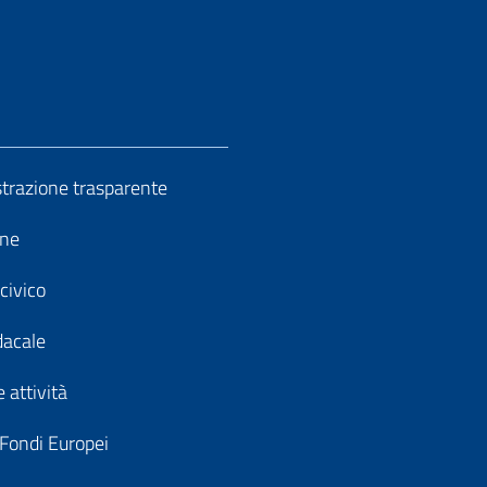
razione trasparente
ine
civico
dacale
 attività
 Fondi Europei