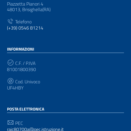
Piazzetta Pianori 4
48013, Brisighella(RA)
Telefono
(+39) 0546 81214
INFORMAZIONI
C.F. / P.IVA
81001800390
Cod. Univoco
UF4HBY
POSTA ELETTRONICA
PEC
raic80700a@pec.istruzione.it