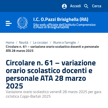
Vai ai contenuti
Accedi
Cerca
Vai al menu di navigazione
Vai al footer
I.C. O.Pazzi Brisighella (RA)
Attiva / disattiva la navigazione
Sito web ufficiale dell'Istituto Comprensivo
O.Pazzi di Brisighella(RA)
Home
/
Novità
/
Le circolari
/
Alunni e famiglie
/
Circolare n. 61 – variazione orario scolastico docenti e personale
ATA 28 marzo 2025
Circolare n. 61 – variazione
orario scolastico docenti e
personale ATA 28 marzo
2025
Variazione orario scolastico venerdì 28 marzo 2025 per gara
ciclistica Coppi-Bartali 2025