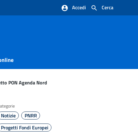
Accedi
Cerca
online
getto PON Agenda Nord
ategorie
Notizie
PNRR
Progetti Fondi Europei