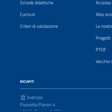
Schede didattiche
Accesso 
Curriculi
Albo sin
Criteri di valutazione
Le nostre
Progetti
PTOF
Vecchio 
RECAPITI
Indirizzo
Piazzetta Pianori 4
48013, Brisighella(RA)