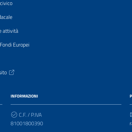
civico
dacale
 attività
 Fondi Europei
sito
INFORMAZIONI
P
C.F. / P.IVA
81001800390
r