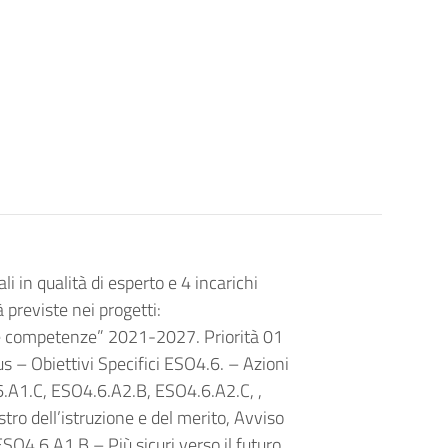
li in qualità di esperto e 4 incarichi
à previste nei progetti:
e competenze” 2021-2027. Priorità 01
 – Obiettivi Specifici ESO4.6. – Azioni
.A1.C, ESO4.6.A2.B, ESO4.6.A2.C, ,
tro dell’istruzione e del merito, Avviso
4.6.A1.B – Più sicuri verso il futuro