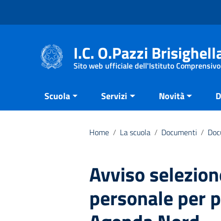
Vai ai contenuti
Vai al menu di navigazione
Vai al footer
I.C. O.Pazzi Brisighell
Sito web ufficiale dell'Istituto Comprensivo
Scuola
Servizi
Novità
D
Home
/
La scuola
/
Documenti
/
Doc
Avviso selezion
personale per 