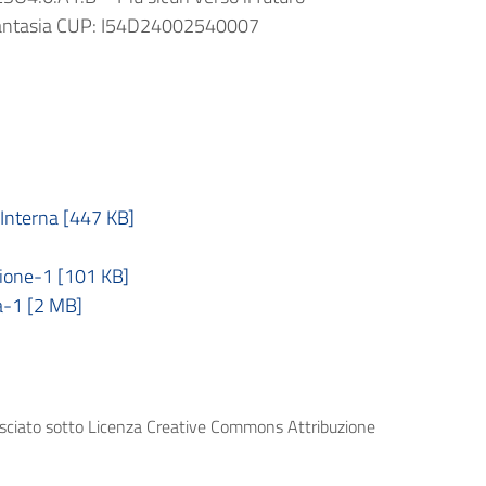
fantasia CUP: I54D24002540007
nterna [447 KB]
ione-1 [101 KB]
-1 [2 MB]
lasciato sotto Licenza Creative Commons Attribuzione