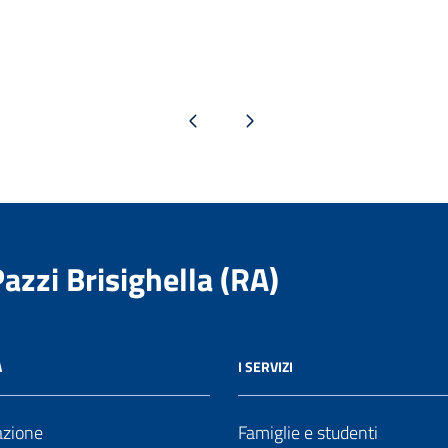
Pagina precedente
Pagina successiva
Pazzi Brisighella (RA)
A
I SERVIZI
azione
Famiglie e studenti