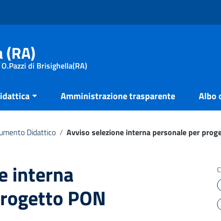
a (RA)
 O.Pazzi di Brisighella(RA)
idattica
Amministrazione trasparente
Albo 
umento Didattico
/
Avviso selezione interna personale per pro
e interna
C
progetto PON