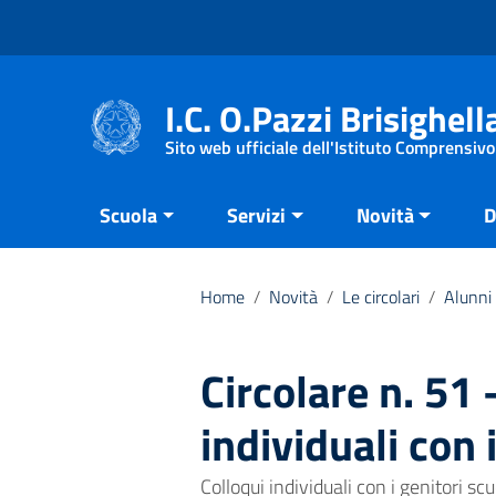
Vai ai contenuti
Vai al menu di navigazione
Vai al footer
I.C. O.Pazzi Brisighell
Sito web ufficiale dell'Istituto Comprensivo
Scuola
Servizi
Novità
D
Home
/
Novità
/
Le circolari
/
Alunni 
Circolare n. 51 
individuali con 
Colloqui individuali con i genitori scu