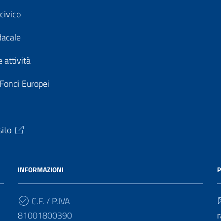
civico
dacale
 attività
 Fondi Europei
sito
INFORMAZIONI
P
C.F. / P.IVA
81001800390
r