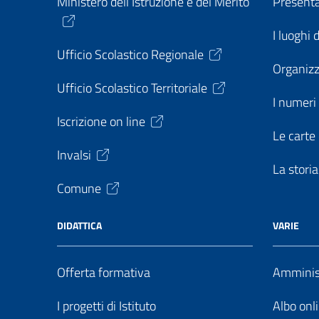
Ministero dell’Istruzione e del Merito
Present
I luoghi 
Ufficio Scolastico Regionale
Organiz
Ufficio Scolastico Territoriale
I numeri 
Iscrizione on line
Le carte 
Invalsi
La storia
Comune
DIDATTICA
VARIE
Offerta formativa
Amminist
I progetti di Istituto
Albo onl