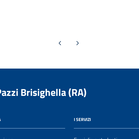
Pagina precedente
Pagina successiva
Pazzi Brisighella (RA)
A
I SERVIZI