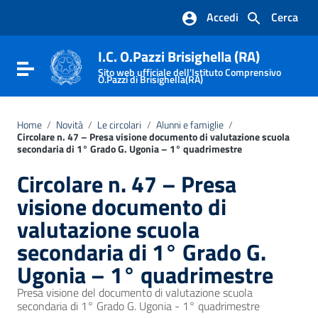
Vai ai contenuti
Accedi
Cerca
Vai al menu di navigazione
Vai al footer
I.C. O.Pazzi Brisighella (RA)
Attiva / disattiva la navigazione
Sito web ufficiale dell'Istituto Comprensivo
O.Pazzi di Brisighella(RA)
Home
/
Novità
/
Le circolari
/
Alunni e famiglie
/
Circolare n. 47 – Presa visione documento di valutazione scuola
secondaria di 1° Grado G. Ugonia – 1° quadrimestre
Circolare n. 47 – Presa
visione documento di
valutazione scuola
secondaria di 1° Grado G.
Ugonia – 1° quadrimestre
Presa visione del documento di valutazione scuola
secondaria di 1° Grado G. Ugonia - 1° quadrimestre